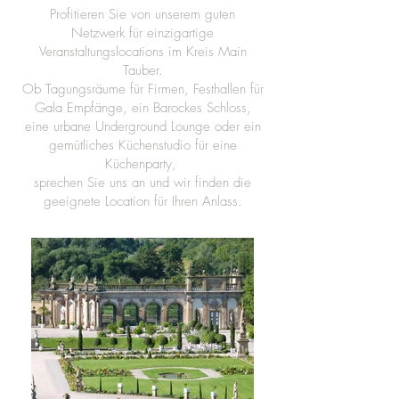
Profitieren Sie von unserem guten
Netzwerk für einzigartige
Veranstaltungslocations im Kreis Main
Tauber.
Ob Tagungsräume für Firmen, Festhallen für
Gala Empfänge, ein Barockes Schloss,
eine urbane Underground Lounge oder ein
gemütliches Küchenstudio für eine
Küchenparty,
sprechen Sie uns an und wir finden die
geeignete Location für Ihren Anlass.