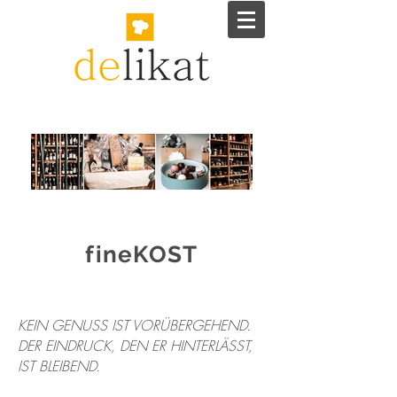
fineKOST
KEIN GENUSS IST VORÜBERGEHEND.
DER EINDRUCK, DEN ER HINTERLÄSST,
IST BLEIBEND.